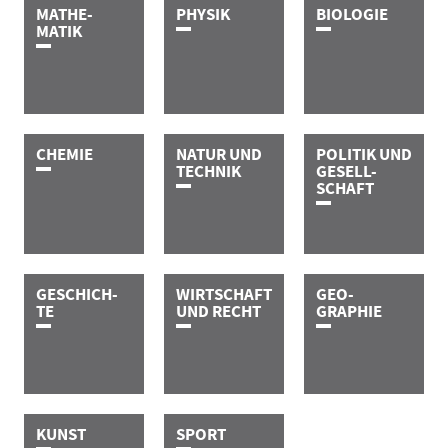
MATHE­­-
P­H­Y­­­S­I­K
B­I­O­L­O­G­I­E
MATIK
C­H­E­M­I­E
NATUR UND
POLITIK
UND
TECHNIK
GESELL-
SCHAFT
GESCHICH­­-
WIRTSCHAFT
GEO-
TE
UND
RECHT
GRAPHIE
K­U­N­S­T
S­P­O­R­T