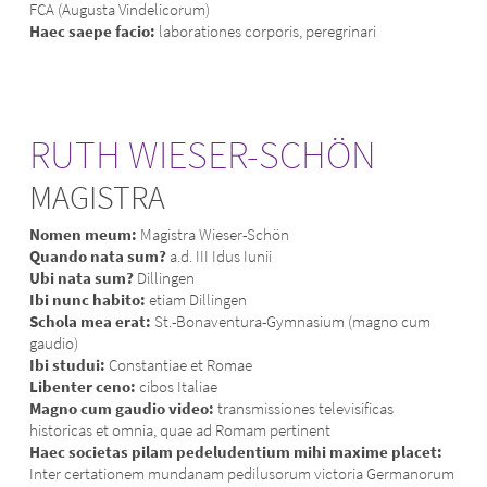
FCA (Augusta Vindelicorum)
Haec saepe facio:
laborationes corporis, peregrinari
RUTH WIESER-SCHÖN
MAGISTRA
Nomen meum:
Magistra Wieser-Schön
Quando nata sum?
a.d. III Idus Iunii
Ubi nata sum?
Dillingen
Ibi nunc habito:
etiam Dillingen
Schola mea erat:
St.-Bonaventura-Gymnasium (magno cum
gaudio)
Ibi studui:
Constantiae et Romae
Libenter ceno:
cibos Italiae
Magno cum gaudio video:
transmissiones televisificas
historicas et omnia, quae ad Romam pertinent
Haec societas pilam pedeludentium mihi maxime placet:
Inter certationem mundanam pedilusorum victoria Germanorum