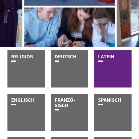
R­E­L­I­G­I­O­N
D­E­U­T­S­C­H
L­A­T­E­I­N
E­N­G­L­I­S­C­H
FRANZÖ-
S­P­A­N­I­S­C­H
SISCH