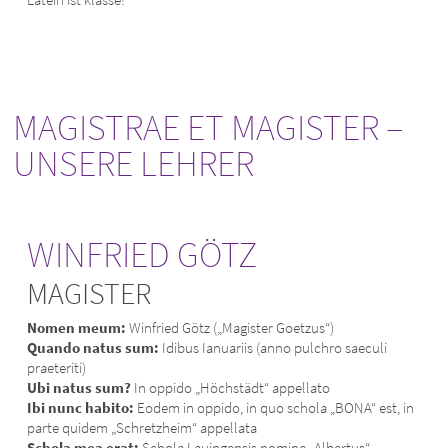
MAGISTRAE ET MAGISTER –
UNSERE LEHRER
WINFRIED GÖTZ
MAGISTER
Nomen meum:
Winfried Götz („Magister Goetzus“)
Quando natus sum:
Idibus Ianuariis (anno pulchro saeculi
praeteriti)
Ubi natus sum?
In oppido „Höchstädt“ appellato
Ibi nunc habito:
Eodem in oppido, in quo schola „BONA“ est, in
parte quidem „Schretzheim“ appellata
Schola mea erat:
Schola Lauingensis nomine „Albertus“