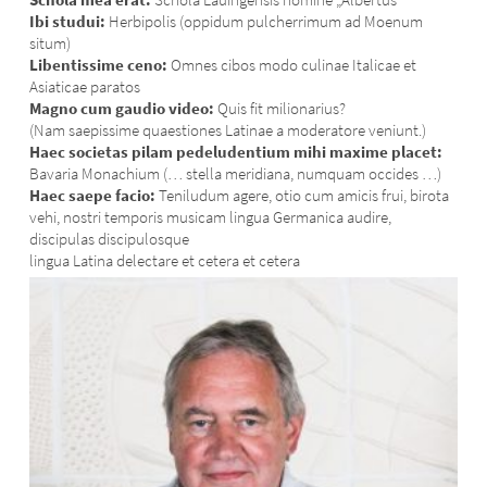
Ibi studui:
Herbipolis (oppidum pulcherrimum ad Moenum
situm)
Libentissime ceno:
Omnes cibos modo culinae Italicae et
Asiaticae paratos
Magno cum gaudio video:
Quis fit milionarius?
(Nam saepissime quaestiones Latinae a moderatore veniunt.)
Haec societas pilam pedeludentium mihi maxime placet:
Bavaria Monachium (… stella meridiana, numquam occides …)
Haec saepe facio:
Teniludum agere, otio cum amicis frui, birota
vehi, nostri temporis musicam lingua Germanica audire,
discipulas discipulosque
lingua Latina delectare et cetera et cetera