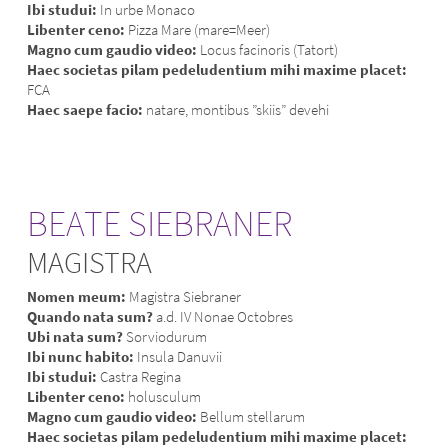
Ibi studui:
In urbe Monaco
Libenter ceno:
Pizza Mare (mare=Meer)
Magno cum gaudio video:
Locus facinoris (Tatort)
Haec societas pilam pedeludentium mihi maxime placet:
FCA
Haec saepe facio:
natare, montibus ”skiis” devehi
BEATE SIEBRANER
MAGISTRA
Nomen meum:
Magistra Siebraner
Quando nata sum?
a.d. IV Nonae Octobres
Ubi nata sum?
Sorviodurum
Ibi nunc habito:
Insula Danuvii
Ibi studui:
Castra Regina
Libenter ceno:
holusculum
Magno cum gaudio video:
Bellum stellarum
Haec societas pilam pedeludentium mihi maxime placet: