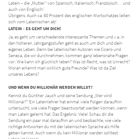
Latein – die „Mutter“ von Spanisch, Italienisch, Französisch… und
auch von Englisch!
Übrigens: Auch ca. 60 Prozent des englischen Wortschatzes leiten
sich vom Lateinischen ab!
LATEIN – ES GEHT UM DICH!
Ja, es geht um verschiedenste interessante Themen und v.a. in
den höheren Jahrgangsstufen geht es auch um dich und dein
eigenes Leben. Denn bei lateinischen Autoren wie Cicero und
Seneca, die wir durchnehmen, kommen ganz lebensnahe Fragen
vor: Wie kann ich glücklich leben? Was ist Recht, was ist Unrecht?
Woran erkennt man wirklich gute Freunde? Was ist da Ziel
unseres Lebens?
UND WENN DU MILLIONÄR WERDEN WILLST?
Kennst du Günther Jauch und seine Sendung „Wer wird
Millionär?“ Ein Lateinlehrer hat einmal viele Folgen daraufhin
untersucht, wie viele Fragen beantwortet werden können, wenn
man Latein gelernt hat. Das Ergebnis: Viele! Schau dir die
Sendung ein paar mal daraufhin an und beobachte, wie viele
richtige Antworten du mit der lateinischen Sprache als Hilfe
geben kannst. Auch wenn du kein Millionär werden solltest:
Latein ist klasse!