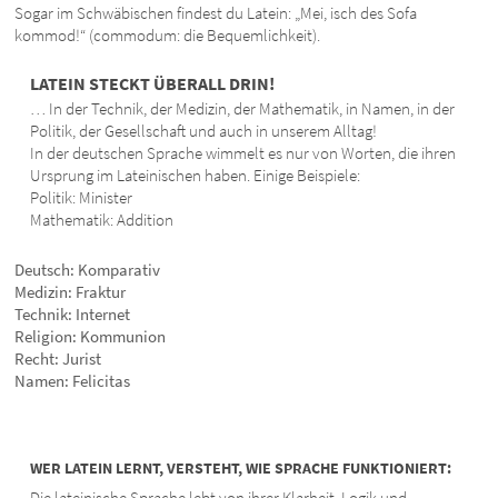
Sogar im Schwäbischen findest du Latein: „Mei, isch des Sofa
kommod!“ (commodum: die Bequemlichkeit).
LATEIN STECKT ÜBERALL DRIN!
… In der Technik, der Medizin, der Mathematik, in Namen, in der
Politik, der Gesellschaft und auch in unserem Alltag!
In der deutschen Sprache wimmelt es nur von Worten, die ihren
Ursprung im Lateinischen haben. Einige Beispiele:
Politik: Minister
Mathematik: Addition
Deutsch: Komparativ
Medizin: Fraktur
Technik: Internet
Religion: Kommunion
Recht: Jurist
Namen: Felicitas
WER LATEIN LERNT, VERSTEHT, WIE SPRACHE FUNKTIONIERT:
Die lateinische Sprache lebt von ihrer Klarheit, Logik und