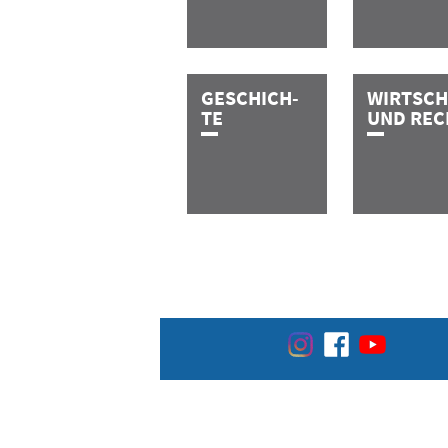
GESCHICH­­-
WIRTSCH
TE
UND
REC