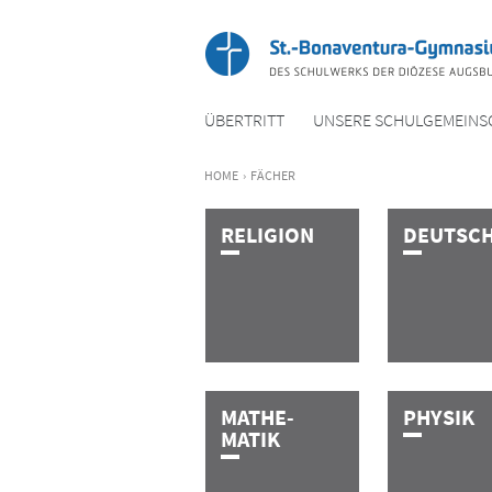
ÜBERTRITT
UNSERE SCHULGEMEINS
HOME
›
FÄCHER
R­E­L­I­G­I­O­N
D­E­U­T­S­C­
MATHE­­-
P­H­Y­­­S­I­K
MATIK