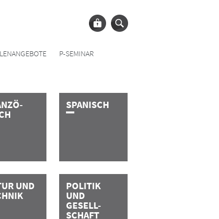
LLENANGEBOTE
P-SEMINAR
ANZÖ-
S­P­A­N­I­S­C­H
SCH
TUR UND
POLITIK
CHNIK
UND
GESELL-
SCHAFT