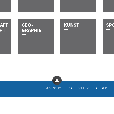
AFT
GEO-
K­U­N­S­T
S­P­
HT
GRAPHIE
IMPRESSUM
DATEN­SCHUTZ
ANFAHRT