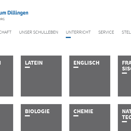
CHAFT
UNSER SCHULLEBEN
UNTER­­RICHT
SERVICE
STE
H
L­A­T­E­I­N
E­N­G­L­I­S­C­H
FR
SI
B­I­O­L­O­G­I­E
C­H­E­M­I­E
NA
TE