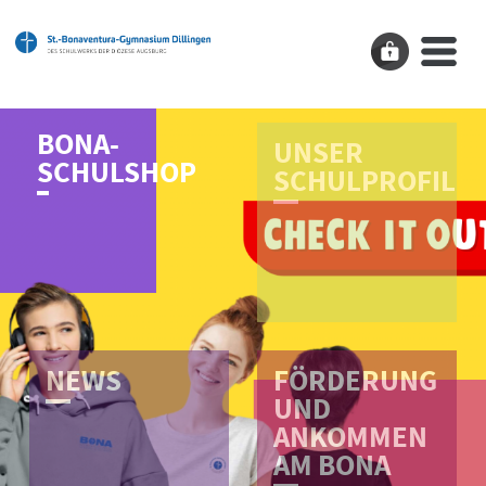
BONA-
UNSER
SCHULSHOP
SCHULPROFIL
N­E­W­S
FÖRDERUNG
UND
ANKOMMEN
AM BONA